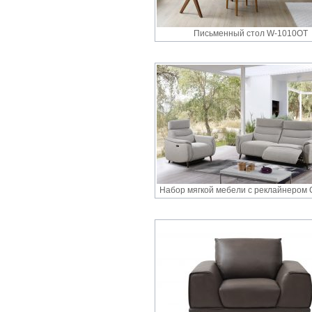
Письменный cтол W-1010OT
Набор мягкой мебели с реклайнером C