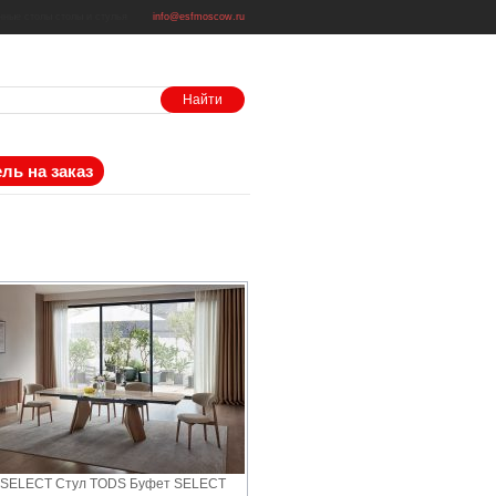
нные столы
столы и стулья
info@esfmoscow.ru
ль на заказ
 SELECT Стул TODS Буфет SELECT