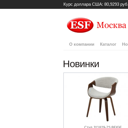
Курс доллара США: 80,9293 руб
О компании
Каталог
Но
Новинки
Стул JY1829-7S BEIGE