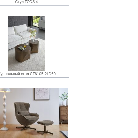
Стул TODS 4
урнальный стол CT6105-2I D60