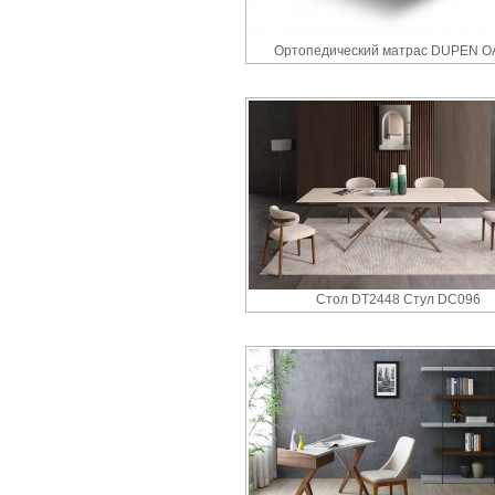
Ортопедический матрас DUPEN O
Стол DT2448 Стул DC096