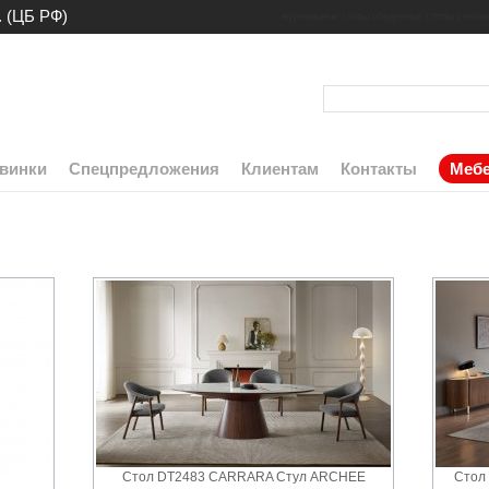
. (ЦБ РФ)
журнальные столы
обеденные столы
стекля
винки
Спецпредложения
Клиентам
Контакты
Мебе
Стол DT2483 CARRARA Стул ARCHEE
Стол