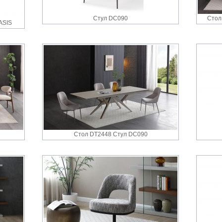
Стул DC090
Стол
ASIS
Стол DT2448 Стул DC090