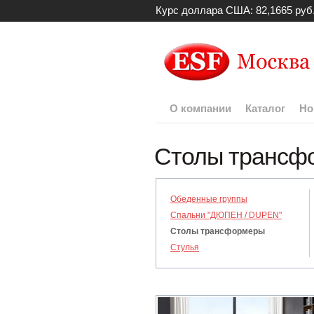
Курс доллара США: 82,1665 руб
О компании
Каталог
Но
Столы трансф
Обеденные группы
Спальни "ДЮПЕН / DUPEN"
Столы трансформеры
Стулья