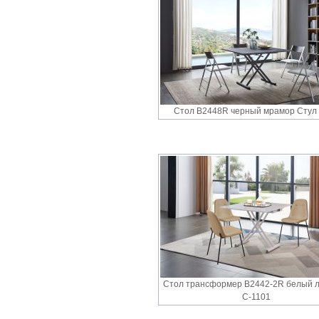
Стол B2448R черный мрамор Стул
Стол трансформер B2442-2R белый л
С-1101