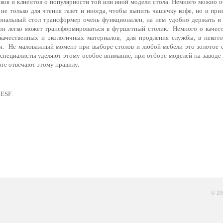
иков и клиентов о популярности той или иной модели стола. Немного можно 
 не только для чтения газет и иногда, чтобы выпить чашечку кофе, но и пр
рнальный стол трансформер очень функционален, на нем удобно держать и 
он легко может трансформироваться в фуршетный столик. Немного о качес
качественных и экологичных материалов, для продления службы, в некот
. Не маловажный момент при выборе столов и любой мебели это золотое с
специалисты уделяют этому особое внимание, при отборе моделей на заводе 
оге отвечают этому правилу.
и
ESF
.
© 20