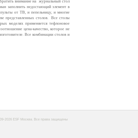
обратить внимание на журнальный стол
изван заполнить недостающий элемент в
пульты от ТВ, и пепельницу, и многие
тве представленных столов. Все столы
орых моделях применяется тефлоновое
оотношение цена-качество, которое не
изготовителе. Все комбинации столов и
09-2026 ESF Москва. Все права защищены