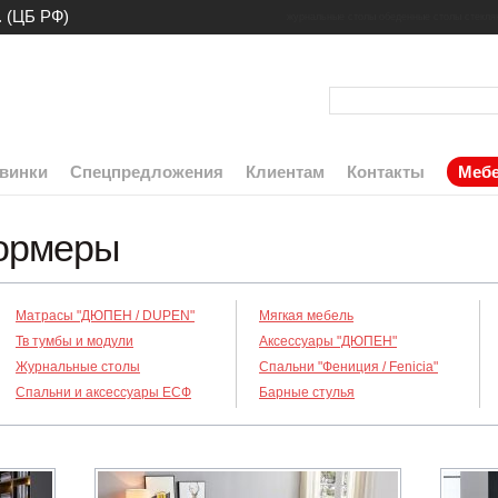
. (ЦБ РФ)
журнальные столы
обеденные столы
стекля
винки
Спецпредложения
Клиентам
Контакты
Мебе
ормеры
Матрасы "ДЮПЕН / DUPEN"
Мягкая мебель
Тв тумбы и модули
Аксессуары "ДЮПЕН"
Журнальные столы
Спальни "Фениция / Fenicia"
Спальни и аксессуары ЕСФ
Барные стулья