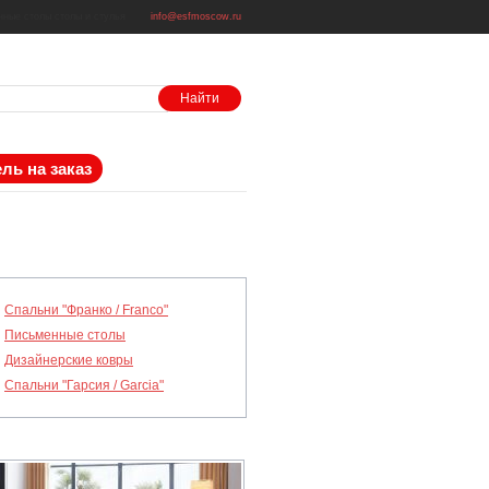
нные столы
столы и стулья
info@esfmoscow.ru
ль на заказ
Спальни "Франко / Franco"
Письменные столы
Дизайнерские ковры
Спальни "Гарсия / Garcia"