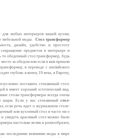
т для любых интерьеров вашей кухни,
ре мебельной моды.
Стол трансформер
ность, дизайн, удобство и простоту
 сокращение предметов в интерьере и
ь то обеденный стол трансформер, будь
место за обедом или если к вам пришли
трансформер, в переводе с английского
дит глубоко в конец 19 века, в Европу,
езусловно поставить стеклянный стол-
ей и имеет хороший эстетический вид.
нные столы трансформеры всегда очень
и шарм. Если у вас стеклянный
стол-
л, если речь идет о журнальном столе-
денный или кухонный стол и часто ни о
й и увидеть красивый стол можно было
ормеры настолько велик и разнообразен,
ько последними веяниями моды в мире