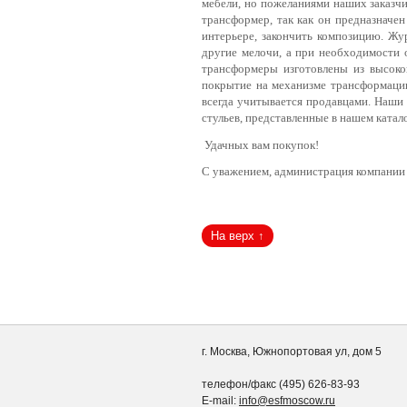
мебели, но пожеланиями наших заказч
трансформер, так как он предназначен
интерьере, закончить композицию. Жу
другие мелочи, а при необходимости 
трансформеры изготовлены из высоко
покрытие на механизме трансформации
всегда учитывается продавцами. Наши 
стульев, представленные в нашем катал
Удачных вам покупок!
С уважением, администрация компани
г. Москва, Южнопортовая ул, дом 5
телефон/факс (495) 626-83-93
E-mail:
info@esfmoscow.ru