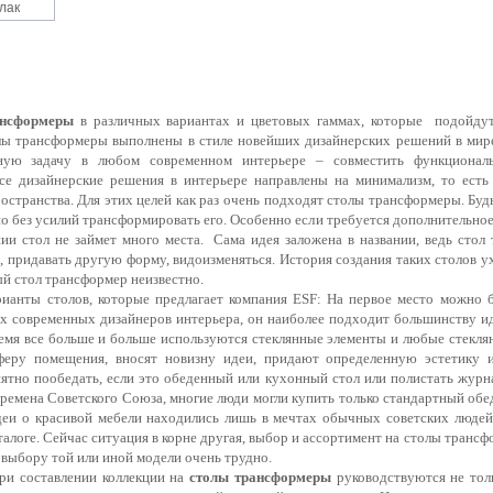
лак
ансформеры
в различных вариантах и цветовых гаммах, которые подойду
толы трансформеры выполнены в стиле новейших дизайнерских решений в ми
ную задачу в любом современном интерьере – совместить функциональ
се дизайнерские решения в интерьере направлены на минимализм, то есть
странства. Для этих целей как раз очень подходят столы трансформеры. Буд
 без усилий трансформировать его. Особенно если требуется дополнительное 
ии стол не займет много места. Сама идея заложена в названии, ведь стол 
, придавать другую форму, видоизменяться. История создания таких столов ухо
ый стол трансформер неизвестно.
рианты столов, которые предлагает компания
ESF
: На первое место можно б
их современных дизайнеров интерьера, он наиболее подходит большинству ид
ремя все больше и больше используются стеклянные элементы и любые стекля
еру помещения, вносят новизну идеи, придают определенную эстетику 
иятно пообедать, если это обеденный или кухонный стол или полистать журна
времена Советского Союза, многие люди могли купить только стандартный обе
деи о красивой мебели находились лишь в мечтах обычных советских люде
талоге. Сейчас ситуация в корне другая, выбор и ассортимент на столы трансф
 выбору той или иной модели очень трудно.
ри составлении коллекции на
столы трансформеры
руководствуются не тол