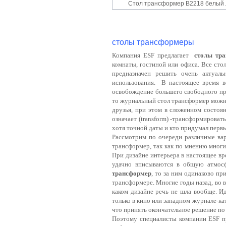
Стол трансформер B2218 белый 
столы трансформеры
Компания
ESF
предлагает
столы тр
комнаты, гостиной или офиса. Все с
предназначен решить очень актуаль
использования. В настоящее время в
освобождение большего свободного про
то журнальный стол трансформер можно
друзья, при этом в сложенном состоян
означает (
transform
) -трансформировать
хотя точной даты и кто придумал перв
Рассмотрим по очереди различные ва
трансформер, так как по мнению мног
При дизайне интерьера в настоящее в
удачно вписываются в общую атмосф
трансформер
, то за ним одинаково пр
трансформере. Многие годы назад, во 
каком дизайне речь не шла вообще. И
только в кино или западном журнале-ка
что принять окончательное решение по
Поэтому специалисты компании
ESF
п