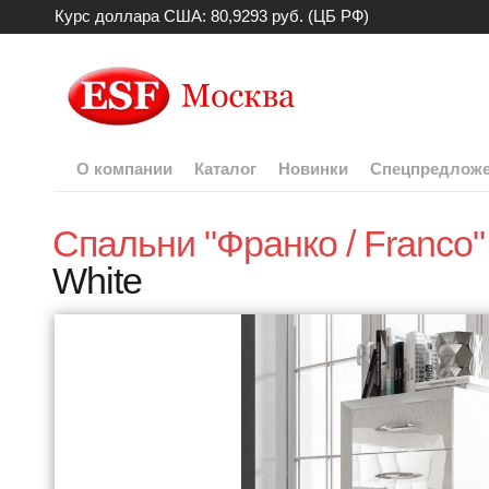
Курс доллара США: 80,9293 руб. (ЦБ РФ)
О компании
Каталог
Новинки
Спецпредлож
Спальни "Франко / Franco"
White