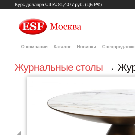
Курс доллара США: 81,4077 руб. (ЦБ РФ)
О компании
Каталог
Новинки
Спецпредлож
Журнальные столы
→ Жур