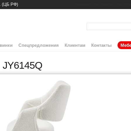
. (ЦБ РФ)
журнальные столы
обеденные столы
стекля
винки
Спецпредложения
Клиентам
Контакты
Мебе
 JY6145Q