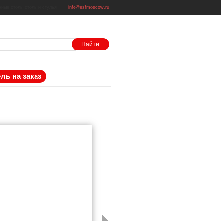
нные столы
столы и стулья
info@esfmoscow.ru
ль на заказ