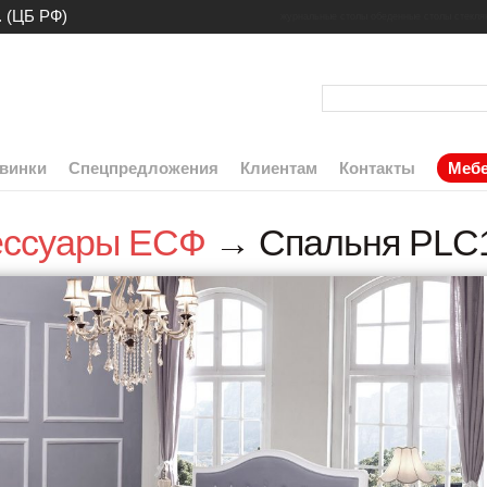
. (ЦБ РФ)
журнальные столы
обеденные столы
стекля
винки
Спецпредложения
Клиентам
Контакты
Мебе
ессуары ЕСФ
→ Спальня PLC