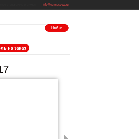
нные столы
столы и стулья
info@esfmoscow.ru
ль на заказ
17