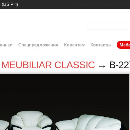
. (ЦБ РФ)
журнальные столы
обеденные столы
стекля
винки
Спецпредложения
Клиентам
Контакты
Мебе
ь MEUBILIAR CLASSIC
→ B-22