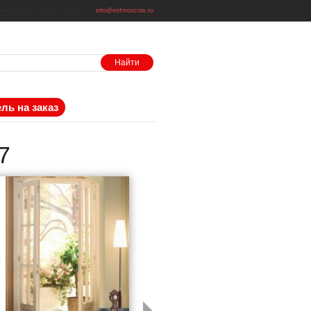
нные столы
столы и стулья
info@esfmoscow.ru
ль на заказ
7