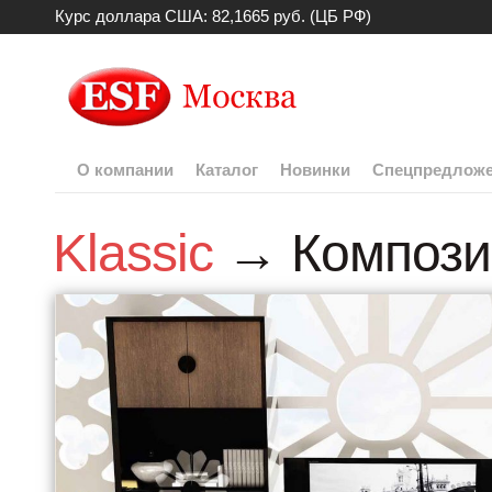
Курс доллара США: 82,1665 руб. (ЦБ РФ)
О компании
Каталог
Новинки
Спецпредлож
Klassic
→ Компози